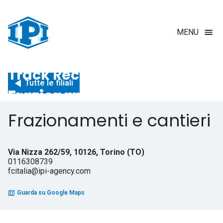
Salta
al
contenuto
MENU
principale
Track Records
Briciole di pane
Tutte le filiali
Frazionamenti e cantieri
Frazionamenti e cantieri
Via Nizza 262/59, 10126, Torino (TO)
0116308739
fcitalia@ipi-agency.com
Guarda su Google Maps