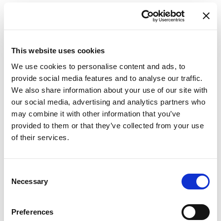
This website uses cookies
We use cookies to personalise content and ads, to
provide social media features and to analyse our traffic.
Il nostro team
We also share information about your use of our site with
our social media, advertising and analytics partners who
may combine it with other information that you’ve
provided to them or that they’ve collected from your use
Foto
Foto
Foto
Nome
Marco Malvicini
Nome
Antonella
Nome
Elena Bonanomi
of their services.
Nichetto
Descrizione
Head of Milano
Descrizione
Associate Manager
Agency and
Descrizione
Executive Assistant
Frazionamenti &
Cantieri
Consent
Necessary
Selection
Foto
Nome
Gregorio
Preferences
Macchione