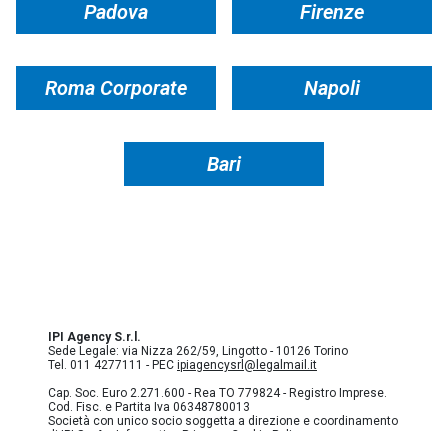
Padova
Firenze
Roma Corporate
Napoli
Bari
IPI Agency S.r.l.
Sede Legale: via Nizza 262/59, Lingotto - 10126 Torino
Tel. 011 4277111 - PEC
ipiagencysrl@legalmail.it
Cap. Soc. Euro 2.271.600 - Rea TO 779824 - Registro Imprese.
Cod. Fisc. e Partita Iva 06348780013
Società con unico socio soggetta a direzione e coordinamento
di IPI S.p.A. -
Informativa Privacy
-
Cookie Policy