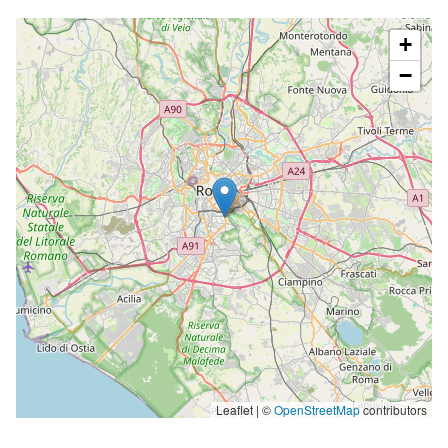
completo
+
−
Leaflet | ©
OpenStreetMap
contributors