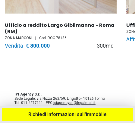
Ufficio a reddito Largo Gibilmanna - Roma
Uff
(RM)
ZON
ZONA
MARCONI
Cod.
ROC-78186
Tip
Affi
Tipo
Vendita
Prezzo
€ 800.000
300mq
di
di
con
contratto
IPI Agency S.r.l.
Sede Legale: via Nizza 262/59, Lingotto - 10126 Torino
Tel. 011 4277111 - PEC
ipiagencysrl@legalmail.it
Cap. Soc. Euro 2.271.600 - Rea TO 779824 - Registro Imprese.
Richiedi informazioni sull'immobile
Cod. Fisc. e Partita Iva 06348780013
Società con unico socio soggetta a direzione e coordinamento
di IPI S.p.A. -
Informativa Privacy
-
Cookie Policy