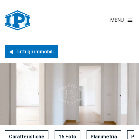
Salta
al
contenuto
MENU
principale
Briciole di pane
Tutti gli immobili
Caratteristiche
16 Foto
Planimetria
Pos