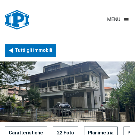
Salta
al
contenuto
MENU
principale
Briciole di pane
Tutti gli immobili
Caratteristiche
22 Foto
Planimetria
Pos