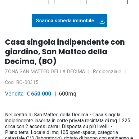
Scarica scheda immobile
Casa singola indipendente con
giardino, San Matteo della
Decima, (BO)
ZONA
SAN MATTEO DELLA DECIMA
Residenziale
Asset
Cod.
BO-00315
Vendita
Prezzo
€ 650.000
600mq
Nel centro di San Matteo della Decima - Casa singola
indipendente inserita in corte privata recintata di mq 1.225
circa con 2 accessi carrai. Disposta su più livelli. -
Piano terra: Locale di mq 105 open-space, categoria
catastale C/3 (laboratorio), dotato di bagno con antibagno e