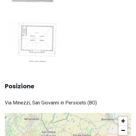
Posizione
Indirizzo
Via Minezzi, San Giovanni in Persiceto (BO)
completo
+
−