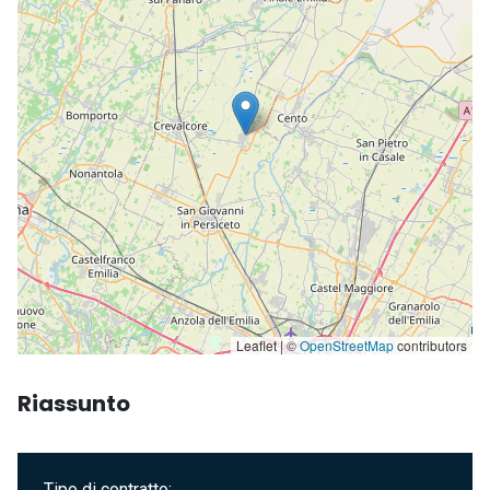
Leaflet | ©
OpenStreetMap
contributors
Riassunto
Tipo di contratto