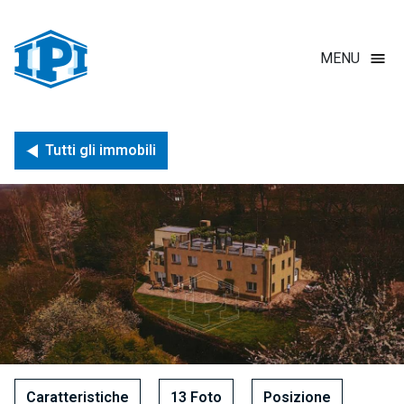
Salta
al
contenuto
MENU
principale
Briciole di pane
Tutti gli immobili
Caratteristiche
13 Foto
Posizione