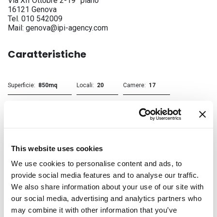
Via XII Ottobre 2-19° piano
16121 Genova
Tel. 010 542009
Mail: genova@ipi-agency.com
Caratteristiche
Superficie
850mq
Locali
20
Camere
17
Bagni
16
Stato
In costruzione
Terrazzo
Presente
Giardino
Privato
This website uses cookies
Cantina
Sì
Soffitta
Sì
We use cookies to personalise content and ads, to
Box
Singolo
Posto auto
Coperto
provide social media features and to analyse our traffic.
We also share information about your use of our site with
Foto
our social media, advertising and analytics partners who
may combine it with other information that you’ve