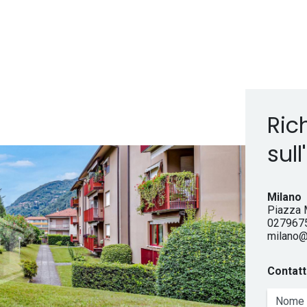
Ric
sul
Milano
Piazza M
027967
Email
milano@
Contatt