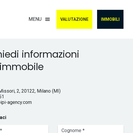
Secondario
MENU
VALUTAZIONE
IMMOBILI
hiedi informazioni
l'immobile
issori, 2, 20122, Milano (MI)
51
ipi-agency.com
aci