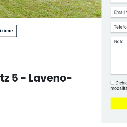
izione
itz 5 - Laveno-
Dichia
modalità