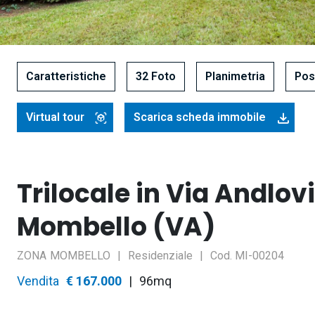
Caratteristiche
32 Foto
Planimetria
Pos
Virtual tour
Scarica scheda immobile
Trilocale in Via Andlov
Mombello (VA)
ZONA
MOMBELLO
Residenziale
Cod.
MI-00204
Asset
Vendita
Prezzo
€ 167.000
96mq