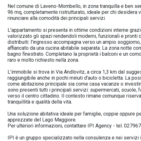
Nel comune di Laveno-Mombello, in zona tranquilla e ben serv
96 mq, completamente ristrutturato, ideale per chi desidera 
rinunciare alla comodità dei principali servizi.
L'appartamento si presenta in ottime condizioni interne grazi
valorizzato gli spazi rendendoli moderni, funzionali e pronti d
distribuiti: l'ingresso accompagna verso un ampio soggiorno, 
affiancato da una cucina abitabile separata. La zona notte 
bagno finestrato. Completano la proprietà i balconi e un co
raro e molto richiesto nella zona.
L'immobile si trova in Via Andlovitz, a circa 1,3 km dal sugg
raggiungibile anche in pochi minuti d'auto o bicicletta. La po
come abitazione principale sia come casa vacanze o investi
sono presenti tutti i principali servizi: supermercati, scuole,
verso il centro cittadino. Il contesto rimane comunque riserva
tranquillità e qualità della vita.
Una soluzione abitativa ideale per famiglie, coppie oppure per
apprezzate del Lago Maggiore.
Per ulteriori informazioni, contattare IPI Agency - tel. 027
IPI è un gruppo specializzato nella consulenza e nei servizi im