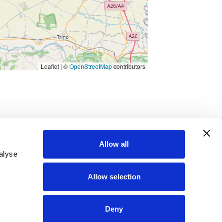
Leaflet | ©
OpenStreetMap
contributors
Allow all
alyse
Download
Allow selection
Deny